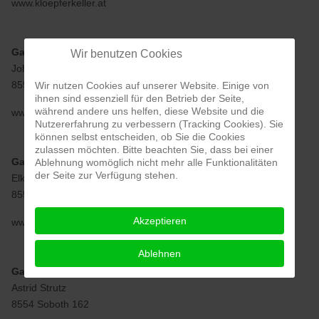
www.kloepferkeller.at
Gasthaus MESSNER
Wir benutzen Cookies
Johannes Maritschnegg
8554 Soboth 19
Wir nutzen Cookies auf unserer Website. Einige von
ihnen sind essenziell für den Betrieb der Seite,
während andere uns helfen, diese Website und die
www.hotel-messner-soboth.at
Nutzererfahrung zu verbessern (Tracking Cookies). Sie
können selbst entscheiden, ob Sie die Cookies
zulassen möchten. Bitte beachten Sie, dass bei einer
Gasthof Mörth
Ablehnung womöglich nicht mehr alle Funktionalitäten
der Seite zur Verfügung stehen.
Elke Mörth
8554 Soboth 131
Akzeptieren
www.gasthof-moerth.at
Ablehnen
Gasthof Roschitzhof
Astrid Strutz
8554 Soboth 162