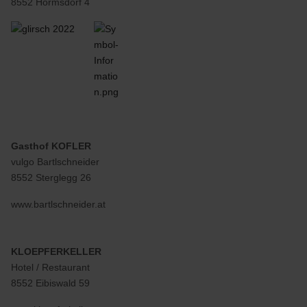
8552 Hörmsdorf 4
Weiterlesen … • Romantikhof Eibiswald
Gasthof KOFLER
vulgo Bartlschneider
8552 Sterglegg 26
www.bartlschneider.at
KLOEPFERKELLER
Hotel / Restaurant
8552 Eibiswald 59